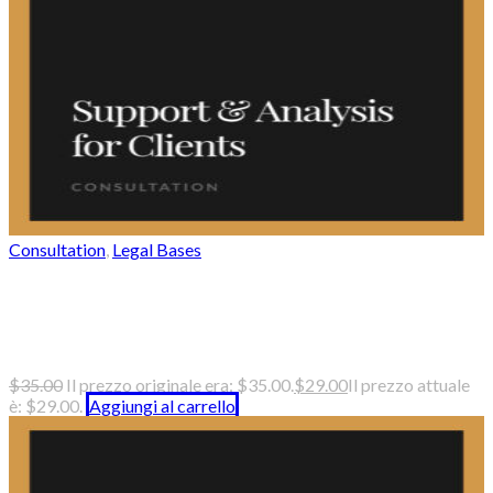
Consultation
,
Legal Bases
Information support and analysis for
clients
$
35.00
Il prezzo originale era: $35.00.
$
29.00
Il prezzo attuale
è: $29.00.
Aggiungi al carrello