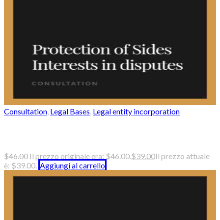
Consultation
,
Legal Bases
,
Legal entity incorporation
Protection of sides interests in disputes
$
46.00
Il prezzo originale era: $46.00.
$
39.00
Il prezzo attuale
è: $39.00.
Aggiungi al carrello