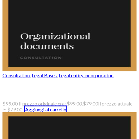
Consultation
,
Legal Bases
,
Legal entity incorporation
Changes in organizational documents
$
99.00
Il prezzo originale era: $99.00.
$
79.00
Il prezzo attuale
è: $79.00.
Aggiungi al carrello