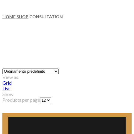
HOME
SHOP
CONSULTATION
Consultation
View as:
Grid
List
Show
Products per page