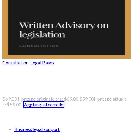
Consultation
,
Legal Bases
Verbal and written advisory on
legislation
$
69.00
Il prezzo originale era: $69.00.
$
59.00
Il prezzo attuale
è: $59.00.
Aggiungi al carrello
Categories
Business legal support