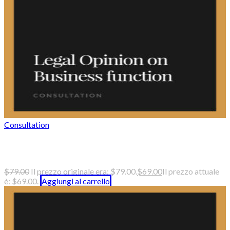
Consultation
Legal opinion on business function
$
79.00
Il prezzo originale era: $79.00.
$
69.00
Il prezzo attuale
è: $69.00.
Aggiungi al carrello