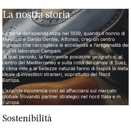
La nostra storia
La storia dell’azienda inizia nel 1939, quando il nonno di
Maurizio e Danilo Gentile, Alfonso, creò un centro
ingrosso che raccoglieva le eccellenze e l’artigianalità dei
piccoli laboratori Campani.
In quel periodo, la favorevole posizione geografica, al
centro del Mediterraneo e sulla rotta del canale di Suez,
il clima mite e le bellezze naturali fanno di Napoli la meta
ideale di investitori stranieri, soprattutto del Nord
Europa.
L’azienda incomincia così ad affacciarsi sul mercato
globale trovando partner strategici nel nord Italia e in
Europa.
Sostenibilità