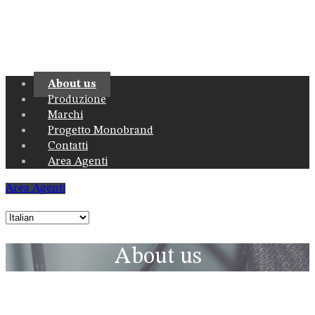
Menu
About us
Produzione
Marchi
Progetto Monobrand
Contatti
Area Agenti
Area Agenti
About us