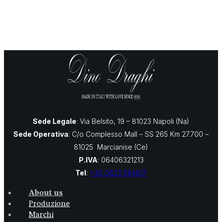
Sede Legale
: Via Belsito, 19 – 81023 Napoli (Na)
Sede Operativa
: C/o Complesso Mall – SS 265 Km 27.700 –
81025 Marcianise (Ce)
P.IVA
: 06406321213
Tel
:
+39 0823 584817
About us
Produzione
Marchi