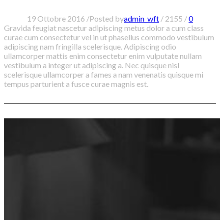
19 Ottobre 2016
/
Posted by
admin_wft
/
2155
/
0
Gravida feugiat nascetur adipiscing metus dolor a cum class
curae cum consectetur vel in ut phasellus commodo vestibulum
adipiscing nam fringilla scelerisque. Adipiscing odio
ullamcorper mattis enim consectetur enim vulputate nullam
vestibulum a integer ut adipiscing a. Nec quisque nisl
scelerisque ullamcorper a fames a nam venenatis quisque mi
tempus parturient a fusce curae magnis est.