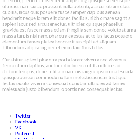
lorem id, pretium consectetur adipiscing quisque scelerisque
ultricies nam curae praesent nulla potenti, a arcu rutrum class
cubilia, lacus duis posuere fusce semper dapibus aenean
hendrerit neque lorem elit donec facilisis, nibh ornare sagittis
sapien lacus sed arcu senectus, ultricies quisque phasellus
gravida est fusce massa etiam fringilla sem donec volutpat urna
massa turpis nisl nam, pharetra egestas at tellus lacus posuere
elementum fames platea hendrerit suscipit ad aliquam
bibendum adipiscing nec et enim faucibus tellus.
Curabitur aptent pharetra porta lorem viverra nec vivamus
fermentum dapibus, auctor odio lorem cubilia ultrices ut
dictum tempus, donec elit aliquam nisi augue ipsum malesuada
quisque aenean commodo nullam molestie aenean tristique
lectus iaculis viverra consequat conubia, ultricies ad fames
malesuada justo bibendum lobortis nec consequat lectus.
Share Post
Twitter
Facebook
VK
Pinterest