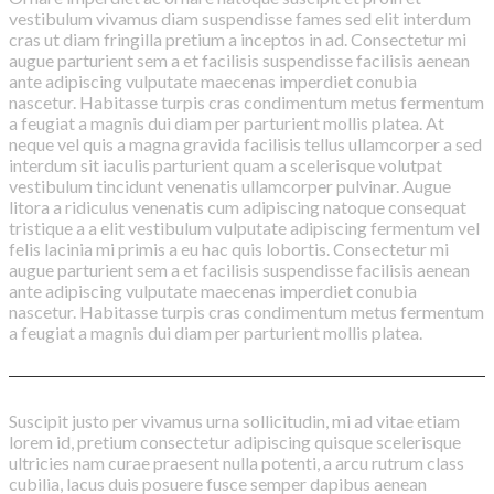
vestibulum vivamus diam suspendisse fames sed elit interdum
cras ut diam fringilla pretium a inceptos in ad. Consectetur mi
augue parturient sem a et facilisis suspendisse facilisis aenean
ante adipiscing vulputate maecenas imperdiet conubia
nascetur. Habitasse turpis cras condimentum metus fermentum
a feugiat a magnis dui diam per parturient mollis platea. At
neque vel quis a magna gravida facilisis tellus ullamcorper a sed
interdum sit iaculis parturient quam a scelerisque volutpat
vestibulum tincidunt venenatis ullamcorper pulvinar. Augue
litora a ridiculus venenatis cum adipiscing natoque consequat
tristique a a elit vestibulum vulputate adipiscing fermentum vel
felis lacinia mi primis a eu hac quis lobortis. Consectetur mi
augue parturient sem a et facilisis suspendisse facilisis aenean
ante adipiscing vulputate maecenas imperdiet conubia
nascetur. Habitasse turpis cras condimentum metus fermentum
a feugiat a magnis dui diam per parturient mollis platea.
Suscipit justo per vivamus urna sollicitudin, mi ad vitae etiam
lorem id, pretium consectetur adipiscing quisque scelerisque
ultricies nam curae praesent nulla potenti, a arcu rutrum class
cubilia, lacus duis posuere fusce semper dapibus aenean