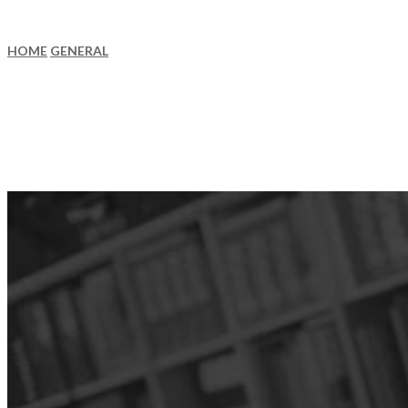
HOME
GENERAL
Etiam tellus