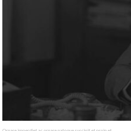
O
rnare imperdiet ac ornare natoque suscipit et proin et