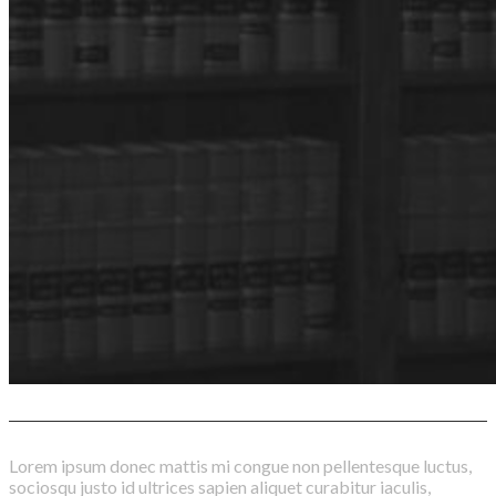
L
orem ipsum donec mattis mi congue non pellentesque luctus,
sociosqu justo id ultrices sapien aliquet curabitur iaculis,