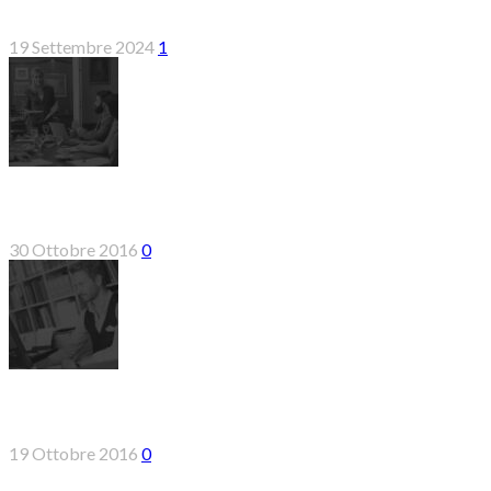
Ciao mondo!
19 Settembre 2024
1
Dapibus etiam tellus
30 Ottobre 2016
0
Etiam tellus
19 Ottobre 2016
0