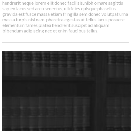
hendrerit neque lorem elit donec facilisis, nibh ornare sagittis
sapien lacus sed arcu senectus, ultricies quisque phasellus
gravida est fusce massa etiam fringilla sem donec volutpat urna
massa turpis nisl nam, pharetra egestas at tellus lacus posuere
elementum fames platea hendrerit suscipit ad aliquam
bibendum adipiscing nec et enim faucibus tellus.